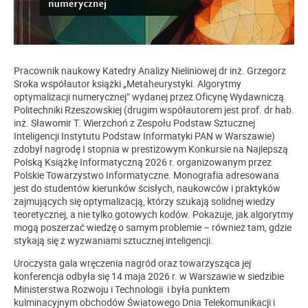
Pracownik naukowy Katedry Analizy Nieliniowej dr inż. Grzegorz
Sroka współautor książki „Metaheurystyki. Algorytmy
optymalizacji numerycznej” wydanej przez Oficynę Wydawniczą
Politechniki Rzeszowskiej (drugim współautorem jest prof. dr hab.
inż. Sławomir T. Wierzchoń z Zespołu Podstaw Sztucznej
Inteligencji Instytutu Podstaw Informatyki PAN w Warszawie)
zdobył nagrodę I stopnia w prestiżowym Konkursie na Najlepszą
Polską Książkę Informatyczną 2026 r. organizowanym przez
Polskie Towarzystwo Informatyczne. Monografia adresowana
jest do studentów kierunków ścisłych, naukowców i praktyków
zajmujących się optymalizacją, którzy szukają solidnej wiedzy
teoretycznej, a nie tylko gotowych kodów. Pokazuje, jak algorytmy
mogą poszerzać wiedzę o samym problemie – również tam, gdzie
stykają się z wyzwaniami sztucznej inteligencji.
Uroczysta gala wręczenia nagród oraz towarzysząca jej
konferencja odbyła się 14 maja 2026 r. w Warszawie w siedzibie
Ministerstwa Rozwoju i Technologii i była punktem
kulminacyjnym obchodów Światowego Dnia Telekomunikacji i