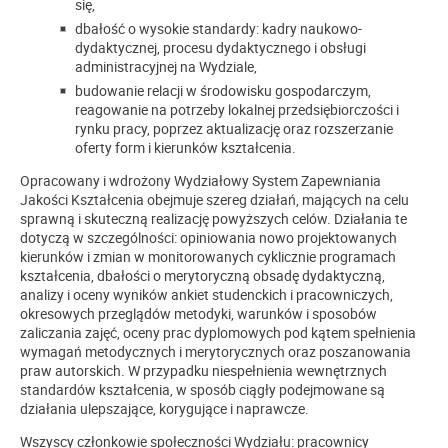
się,
dbałość o wysokie standardy: kadry naukowo-
dydaktycznej, procesu dydaktycznego i obsługi
administracyjnej na Wydziale,
budowanie relacji w środowisku gospodarczym,
reagowanie na potrzeby lokalnej przedsiębiorczości i
rynku pracy, poprzez aktualizację oraz rozszerzanie
oferty form i kierunków kształcenia.
Opracowany i wdrożony Wydziałowy System Zapewniania
Jakości Kształcenia obejmuje szereg działań, mających na celu
sprawną i skuteczną realizację powyższych celów. Działania te
dotyczą w szczególności: opiniowania nowo projektowanych
kierunków i zmian w monitorowanych cyklicznie programach
kształcenia, dbałości o merytoryczną obsadę dydaktyczną,
analizy i oceny wyników ankiet studenckich i pracowniczych,
okresowych przeglądów metodyki, warunków i sposobów
zaliczania zajęć, oceny prac dyplomowych pod kątem spełnienia
wymagań metodycznych i merytorycznych oraz poszanowania
praw autorskich. W przypadku niespełnienia wewnętrznych
standardów kształcenia, w sposób ciągły podejmowane są
działania ulepszające, korygujące i naprawcze.
Wszyscy członkowie społeczności Wydziału: pracownicy