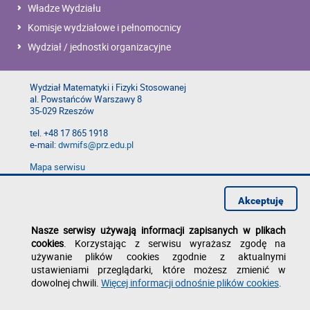
Władze Wydziału
Komisje wydziałowe i pełnomocnicy
Wydział / jednostki organizacyjne
Wydział Matematyki i Fizyki Stosowanej
al. Powstańców Warszawy 8
35-029 Rzeszów
tel. +48 17 865 1918
e-mail:
dwmifs@prz.edu.pl
Mapa serwisu
Deklaracja dostępności
Polityka prywatności
Akceptuję
Zgłoś błąd na stronie
Nasze serwisy używają informacji zapisanych w plikach
cookies
. Korzystając z serwisu wyrażasz zgodę na
używanie plików cookies zgodnie z aktualnymi
ustawieniami przeglądarki, które możesz zmienić w
dowolnej chwili.
Więcej informacji odnośnie plików cookies
.