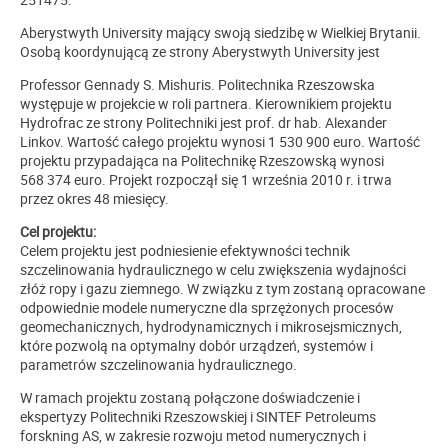
Aberystwyth University mający swoją siedzibę w Wielkiej Brytanii.
Osobą koordynującą ze strony Aberystwyth University jest
Professor Gennady S. Mishuris. Politechnika Rzeszowska
występuje w projekcie w roli partnera. Kierownikiem projektu
Hydrofrac ze strony Politechniki jest prof. dr hab. Alexander
Linkov. Wartość całego projektu wynosi 1 530 900 euro. Wartość
projektu przypadająca na Politechnikę Rzeszowską wynosi
568 374 euro. Projekt rozpoczął się 1 września 2010 r. i trwa
przez okres 48 miesięcy.
Cel projektu:
Celem projektu jest podniesienie efektywności technik
szczelinowania hydraulicznego w celu zwiększenia wydajności
złóż ropy i gazu ziemnego. W związku z tym zostaną opracowane
odpowiednie modele numeryczne dla sprzężonych procesów
geomechanicznych, hydrodynamicznych i mikrosejsmicznych,
które pozwolą na optymalny dobór urządzeń, systemów i
parametrów szczelinowania hydraulicznego.
W ramach projektu zostaną połączone doświadczenie i
ekspertyzy Politechniki Rzeszowskiej i SINTEF Petroleums
forskning AS, w zakresie rozwoju metod numerycznych i