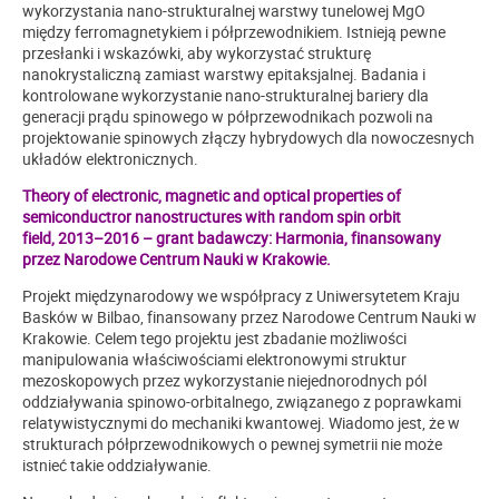
wykorzystania nano-strukturalnej warstwy tunelowej MgO
między ferromagnetykiem i półprzewodnikiem. Istnieją pewne
przesłanki i wskazówki, aby wykorzystać strukturę
nanokrystaliczną zamiast warstwy epitaksjalnej. Badania i
kontrolowane wykorzystanie nano-strukturalnej bariery dla
generacji prądu spinowego w półprzewodnikach pozwoli na
projektowanie spinowych złączy hybrydowych dla nowoczesnych
układów elektronicznych.
Theory of electronic, magnetic and optical properties of
semiconductror nanostructures with random spin orbit
field, 2013–2016 – grant badawczy: Harmonia, finansowany
przez Narodowe Centrum Nauki w Krakowie.
Projekt międzynarodowy we współpracy z Uniwersytetem Kraju
Basków w Bilbao, finansowany przez Narodowe Centrum Nauki w
Krakowie. Celem tego projektu jest zbadanie możliwości
manipulowania właściwościami elektronowymi struktur
mezoskopowych przez wykorzystanie niejednorodnych pól
oddziaływania spinowo-orbitalnego, związanego z poprawkami
relatywistycznymi do mechaniki kwantowej. Wiadomo jest, że w
strukturach półprzewodnikowych o pewnej symetrii nie może
istnieć takie oddziaływanie.