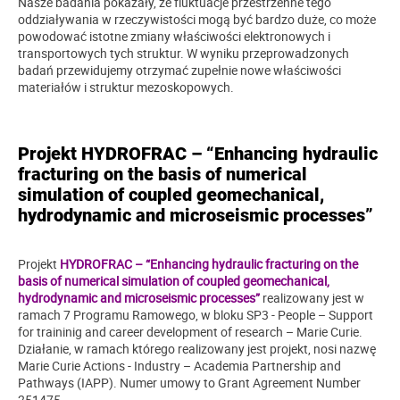
Nasze badania pokazały, że fluktuacje przestrzenne tego
oddziaływania w rzeczywistości mogą być bardzo duże, co może
powodować istotne zmiany właściwości elektronowych i
transportowych tych struktur. W wyniku przeprowadzonych
badań przewidujemy otrzymać zupełnie nowe właściwości
materiałów i struktur mezoskopowych.
Projekt HYDROFRAC – “Enhancing hydraulic
fracturing on the basis of numerical
simulation of coupled geomechanical,
hydrodynamic and microseismic processes”
Projekt
HYDROFRAC – “Enhancing hydraulic fracturing on the
basis of numerical simulation of coupled geomechanical,
hydrodynamic and microseismic processes”
realizowany jest w
ramach 7 Programu Ramowego, w bloku SP3 - People – Support
for traininig and career development of research – Marie Curie.
Działanie, w ramach którego realizowany jest projekt, nosi nazwę
Marie Curie Actions - Industry – Academia Partnership and
Pathways (IAPP). Numer umowy to Grant Agreement Number
251475.