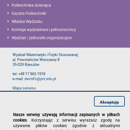
Politechnika dziecięca
Gazeta Politechniki
Władze Wydziału
Komisje wydziałowe i pełnomocnicy
Wydział / jednostki organizacyjne
Wydział Matematyki i Fizyki Stosowanej
al. Powstańców Warszawy 8
35-029 Rzeszów
tel. +48 17 865 1918
e-mail:
dwmifs@prz.edu.pl
Mapa serwisu
Deklaracja dostępności
Polityka prywatności
Akceptuję
Zgłoś błąd na stronie
Nasze serwisy używają informacji zapisanych w plikach
cookies
. Korzystając z serwisu wyrażasz zgodę na
używanie plików cookies zgodnie z aktualnymi