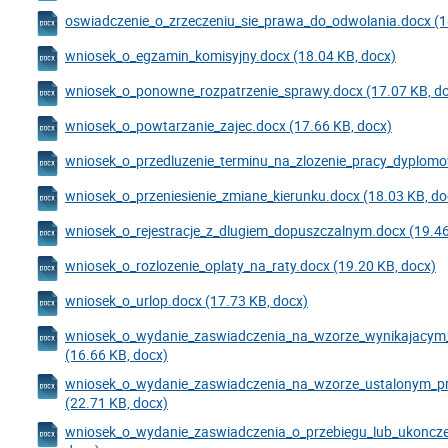
oswiadczenie_o_zrzeczeniu_sie_prawa_do_odwolania.docx (1
wniosek_o_egzamin_komisyjny.docx (18.04 KB, docx)
wniosek_o_ponowne_rozpatrzenie_sprawy.docx (17.07 KB, d
wniosek_o_powtarzanie_zajec.docx (17.66 KB, docx)
wniosek_o_przedluzenie_terminu_na_zlozenie_pracy_dyplomow
wniosek_o_przeniesienie_zmiane_kierunku.docx (18.03 KB, do
wniosek_o_rejestracje_z_dlugiem_dopuszczalnym.docx (19.46
wniosek_o_rozlozenie_oplaty_na_raty.docx (19.20 KB, docx)
wniosek_o_urlop.docx (17.73 KB, docx)
wniosek_o_wydanie_zaswiadczenia_na_wzorze_wynikajacym_
(16.66 KB, docx)
wniosek_o_wydanie_zaswiadczenia_na_wzorze_ustalonym_prz
(22.71 KB, docx)
wniosek_o_wydanie_zaswiadczenia_o_przebiegu_lub_ukoncze