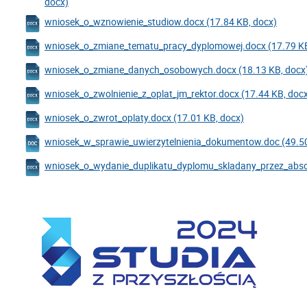
docx)
wniosek_o_wznowienie_studiow.docx (17.84 KB, docx)
wniosek_o_zmiane_tematu_pracy_dyplomowej.docx (17.79 KB
wniosek_o_zmiane_danych_osobowych.docx (18.13 KB, docx
wniosek_o_zwolnienie_z_oplat_jm_rektor.docx (17.44 KB, doc
wniosek_o_zwrot_oplaty.docx (17.01 KB, docx)
wniosek_w_sprawie_uwierzytelnienia_dokumentow.doc (49.50
wniosek_o_wydanie_duplikatu_dyplomu_skladany_przez_abso