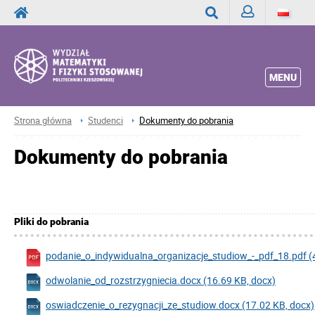
Zaloguj
Wyszukaj
MENU
Strona główna
Studenci
Dokumenty do pobrania
Dokumenty do pobrania
Pliki do pobrania
podanie_o_indywidualna_organizacje_studiow_-_pdf_18.pdf (
odwolanie_od_rozstrzygniecia.docx (16.69 KB, docx)
oswiadczenie_o_rezygnacji_ze_studiow.docx (17.02 KB, docx)