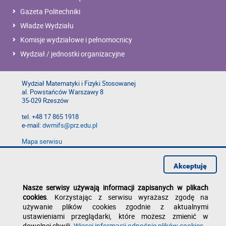
Gazeta Politechniki
Władze Wydziału
Komisje wydziałowe i pełnomocnicy
Wydział / jednostki organizacyjne
Wydział Matematyki i Fizyki Stosowanej
al. Powstańców Warszawy 8
35-029 Rzeszów
tel. +48 17 865 1918
e-mail:
dwmifs@prz.edu.pl
Mapa serwisu
Deklaracja dostępności
Polityka prywatności
Akceptuję
Zgłoś błąd na stronie
Nasze serwisy używają informacji zapisanych w plikach
cookies
. Korzystając z serwisu wyrażasz zgodę na
używanie plików cookies zgodnie z aktualnymi
ustawieniami przeglądarki, które możesz zmienić w
dowolnej chwili.
Więcej informacji odnośnie plików cookies
.