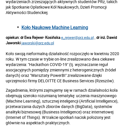
wydarzeniach zrzeszających aktywnych studentów PRz, takich
jak Spotkanie Opłatkowe Kół Naukowych, Dzień Promocji
Aktywności Studenckiej.
Koło Naukowe Machine Learning
opiekun: dr Ewa Rejwer- Kosińska
e_rejwer@prz.edu.pl
,
d
r inż. Dawid
Jaworski
jaworski@prz.edu.pl
Koło swoją nieformalną działalność rozpoczęło w kwietniu 2020
roku. W tym czasie w trybie on-line zrealizowano dwa ciekawe
wydarzenia: "Hackathon COVID-19" (tj. wyznaczanie reguł
asocjacyjnych pomiędzy zmiennymi z heterogenicznych źródeł
danych) oraz "Warsztaty PowerBI" zrealizowane dzięki
uprzejmości firmy DELOITTE CE Business Services (Rzeszów).
Zagadnienia, którymi zajmujemy się w ramach działalności koła
obejmują szeroko rozumianą tematykę: uczenia maszynowego
(Machine Learning), sztucznej inteligencji (Artificial Intelligence),
przetwarzania dużych zbiorów danych (BigData), systemów
analityki biznesowej (Business Intelligence) oraz internetowej
(Internet of Things). W trakcie spotkań nacisk położony jest
głównie na aspektach praktycznych.