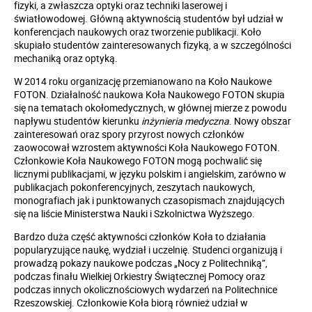
fizyki, a zwłaszcza optyki oraz techniki laserowej i
światłowodowej. Główną aktywnością studentów był udział w
konferencjach naukowych oraz tworzenie publikacji. Koło
skupiało studentów zainteresowanych fizyką, a w szczególności
mechaniką oraz optyką.
W 2014 roku organizację przemianowano na Koło Naukowe
FOTON. Działalność naukowa Koła Naukowego FOTON skupia
się na tematach okołomedycznych, w głównej mierze z powodu
napływu studentów kierunku
inżynieria medyczna
. Nowy obszar
zainteresowań oraz spory przyrost nowych członków
zaowocował wzrostem aktywności Koła Naukowego FOTON.
Członkowie Koła Naukowego FOTON mogą pochwalić się
licznymi publikacjami, w języku polskim i angielskim, zarówno w
publikacjach pokonferencyjnych, zeszytach naukowych,
monografiach jak i punktowanych czasopismach znajdujących
się na liście Ministerstwa Nauki i Szkolnictwa Wyższego.
Bardzo duża część aktywności członków Koła to działania
popularyzujące naukę, wydział i uczelnię. Studenci organizują i
prowadzą pokazy naukowe podczas „Nocy z Politechniką”,
podczas finału Wielkiej Orkiestry Świątecznej Pomocy oraz
podczas innych okolicznościowych wydarzeń na Politechnice
Rzeszowskiej. Członkowie Koła biorą również udział w