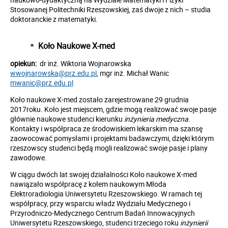
Stosowanej Politechniki Rzeszowskiej, zaś dwoje z nich – studia
doktoranckie z matematyki.
Koło Naukowe X-med
opiekun:
dr inż. Wiktoria Wojnarowska
wwojnarowska@prz.edu.pl
, mgr inż. Michał Wanic
mwanic@prz.edu.pl
Koło naukowe X-med zostało zarejestrowane 29 grudnia
2017roku. Koło jest miejscem, gdzie mogą realizować swoje pasje
głównie naukowe studenci kierunku
inżynieria medyczna
.
Kontakty i współpraca ze środowiskiem lekarskim ma szansę
zaowocować pomysłami i projektami badawczymi, dzięki którym
rzeszowscy studenci będą mogli realizować swoje pasje i plany
zawodowe.
W ciągu dwóch lat swojej działalności Koło naukowe X-med
nawiązało współpracę z kołem naukowym Młoda
Elektroradiologia Uniwersytetu Rzeszowskiego. W ramach tej
współpracy, przy wsparciu władz Wydziału Medycznego i
Przyrodniczo-Medycznego Centrum Badań Innowacyjnych
Uniwersytetu Rzeszowskiego, studenci trzeciego roku
inżynierii