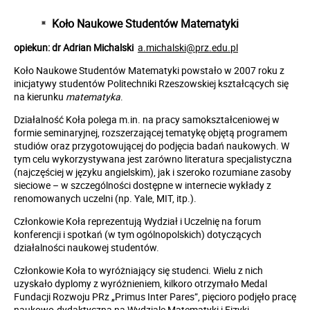
Koło Naukowe Studentów Matematyki
opiekun: dr Adrian Michalski
a.michalski@prz.edu.pl
Koło Naukowe Studentów Matematyki powstało w 2007 roku z
inicjatywy studentów Politechniki Rzeszowskiej kształcących się
na kierunku
matematyka
.
Działalność Koła polega m.in. na pracy samokształceniowej w
formie seminaryjnej, rozszerzającej tematykę objętą programem
studiów oraz przygotowującej do podjęcia badań naukowych. W
tym celu wykorzystywana jest zarówno literatura specjalistyczna
(najczęściej w języku angielskim), jak i szeroko rozumiane zasoby
sieciowe – w szczególności dostępne w internecie wykłady z
renomowanych uczelni (np. Yale, MIT, itp.).
Członkowie Koła reprezentują Wydział i Uczelnię na forum
konferencji i spotkań (w tym ogólnopolskich) dotyczących
działalności naukowej studentów.
Członkowie Koła to wyróżniający się studenci. Wielu z nich
uzyskało dyplomy z wyróżnieniem, kilkoro otrzymało Medal
Fundacji Rozwoju PRz „Primus Inter Pares”, pięcioro podjęło pracę
naukowo-dydaktyczną na Wydziale Matematyki i Fizyki