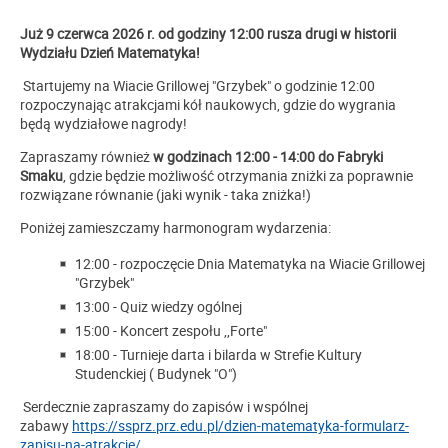
Już 9 czerwca 2026 r. od godziny 12:00 rusza drugi w historii
Wydziału Dzień Matematyka!
Startujemy na Wiacie Grillowej "Grzybek" o godzinie 12:00
rozpoczynając atrakcjami kół naukowych, gdzie do wygrania
będą wydziałowe nagrody!
Zapraszamy również
w godzinach 12:00 - 14:00 do Fabryki
Smaku
, gdzie będzie możliwość otrzymania zniżki za poprawnie
rozwiązane równanie (jaki wynik - taka zniżka!)
Poniżej zamieszczamy harmonogram wydarzenia:
12:00 - rozpoczęcie Dnia Matematyka na Wiacie Grillowej
"Grzybek"
13:00 - Quiz wiedzy ogólnej
15:00 - Koncert zespołu ,,Forte"
18:00 - Turnieje darta i bilarda w Strefie Kultury
Studenckiej ( Budynek "O")
Serdecznie zapraszamy do zapisów i wspólnej
zabawy
https://ssprz.prz.edu.pl/dzien-matematyka-formularz-
zapisu-na-atrakcje/