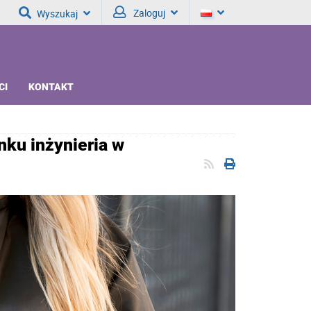
Zaloguj
Wyszukaj
CI
KONTAKT
nku inżynieria w