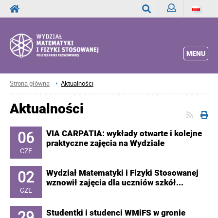
Zaloguj
Wyszukaj
MENU
Strona główna
Aktualności
Aktualności
06
VIA CARPATIA: wykłady otwarte i kolejne
praktyczne zajęcia na Wydziale
CZE
02
Wydział Matematyki i Fizyki Stosowanej
wznowił zajęcia dla uczniów szkół...
CZE
29
Studentki i studenci WMiFS w gronie