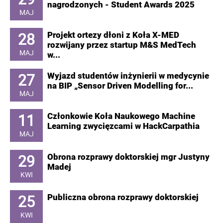
nagrodzonych - Student Awards 2025
MAJ
28
Projekt ortezy dłoni z Koła X-MED
rozwijany przez startup M&S MedTech
MAJ
w...
27
Wyjazd studentów inżynierii w medycynie
na BIP „Sensor Driven Modelling for...
MAJ
11
Członkowie Koła Naukowego Machine
Learning zwycięzcami w HackCarpathia
MAJ
29
Obrona rozprawy doktorskiej mgr Justyny
Madej
KWI
25
Publiczna obrona rozprawy doktorskiej
KWI