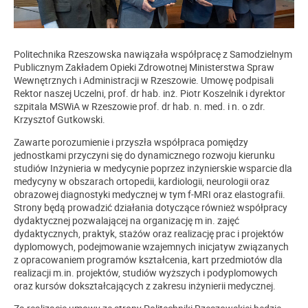
Politechnika Rzeszowska nawiązała współpracę z Samodzielnym
Publicznym Zakładem Opieki Zdrowotnej Ministerstwa Spraw
Wewnętrznych i Administracji w Rzeszowie. Umowę podpisali
Rektor naszej Uczelni, prof. dr hab. inż. Piotr Koszelnik i dyrektor
szpitala MSWiA w Rzeszowie prof. dr hab. n. med. i n. o zdr.
Krzysztof Gutkowski.
Zawarte porozumienie i przyszła współpraca pomiędzy
jednostkami przyczyni się do dynamicznego rozwoju kierunku
studiów Inżynieria w medycynie poprzez inżynierskie wsparcie dla
medycyny w obszarach ortopedii, kardiologii, neurologii oraz
obrazowej diagnostyki medycznej w tym f-MRI oraz elastografii.
Strony będą prowadzić działania dotyczące również współpracy
dydaktycznej pozwalającej na organizację m in. zajęć
dydaktycznych, praktyk, stażów oraz realizację prac i projektów
dyplomowych, podejmowanie wzajemnych inicjatyw związanych
z opracowaniem programów kształcenia, kart przedmiotów dla
realizacji m.in. projektów, studiów wyższych i podyplomowych
oraz kursów dokształcających z zakresu inżynierii medycznej.