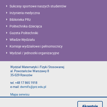
Sukcesy sportowe naszych studentów
Inżynieria medyczna
Biblioteka PRz
Politechnika dziecięca
Gazeta Politechniki
Władze Wydziału
Komisje wydziałowe i pełnomocnicy
Wydział / jednostki organizacyjne
Wydział Matematyki i Fizyki Stosowanej
al. Powstańców Warszawy 8
35-029 Rzeszów
tel. +48 17 865 1918
e-mail:
dwmifs@prz.edu.pl
Mapa serwisu
Deklaracja dostępności
Polityka prywatności
Akceptuję
Zgłoś błąd na stronie