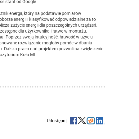
sistant od Google.
icznik energii, który na podstawie pomiarów
borze energii i klasyfikować odpowiedzialne za to
icza zużycie energii dla poszczególnych urządzeń.
rzestępne dla użytkownika i łatwe w montażu.
u. Poprzez swoją intuicyjność, łatwość w użyciu
roponowane rozwiązanie mogłoby pomóc w dbaniu
. Dalsza praca nad projektem pozwoli na zwiększenie
pozytorium Koła ML:
Udostępnij: