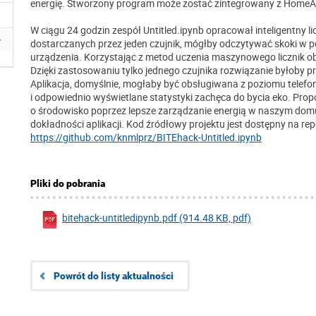
energię.
Stworzony program może zostać zintegrowany z HomeAs
W ciągu 24 godzin zespół Untitled.ipynb opracował inteligentny l
dostarczanych przez jeden czujnik, mógłby odczytywać skoki w po
urządzenia. Korzystając z metod uczenia maszynowego licznik obl
Dzięki zastosowaniu tylko jednego czujnika rozwiązanie byłoby p
Aplikacja, domyślnie, mogłaby być obsługiwana z poziomu telefon
i odpowiednio wyświetlane statystyki zachęca do bycia eko. P
o środowisko poprzez lepsze zarządzanie energią w naszym domu
dokładności aplikacji. Kod źródłowy projektu jest dostępny na re
https://github.com/knmlprz/BITEhack-Untitled.ipynb
Pliki do pobrania
bitehack-untitledipynb.pdf (914.48 KB, pdf)
Powrót do listy aktualności