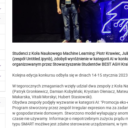
Studenci z Koła Naukowego Machine Learning: Piotr Krawiec, Julia
(zespół Untitled.ipynb), zdobyli wyróżnienie w kategorii AI w ko
organizowanym przez Stowarzyszenie Studentów BEST AGH Kra
Kolejna edycja konkursu odbyła się w dniach 14-15 stycznia 2023
W tegorocznych zmaganiach wzięły udział dwa zespoły z Koła Na
(Patryk Gronkiewicz, Damian Kobyliński, Krystian Oleniacz, Mateus
Makarska, Vitalii Morskyi, Hubert Stasiowski).
Obydwa zespoły podjęły wyzwanie w kategorii AI: "Promocja eko-e
Program stworzony przez zespół Irregular expresion ma za zada
w gospodarstwie domowym. Stworzono model wyłapujący anomali
czasie nie używamy. Informacje o niepotrzebnym zużyciu prądu m
typu SMART możliwe jest zdalne sterowanie urządzeniami, w tym