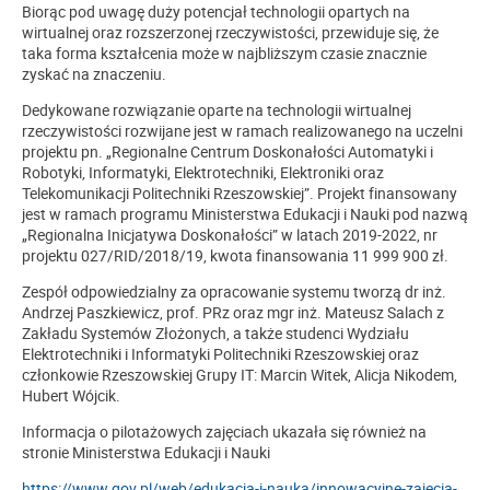
Biorąc pod uwagę duży potencjał technologii opartych na
wirtualnej oraz rozszerzonej rzeczywistości, przewiduje się, że
taka forma kształcenia może w najbliższym czasie znacznie
zyskać na znaczeniu.
Dedykowane rozwiązanie oparte na technologii wirtualnej
rzeczywistości rozwijane jest w ramach realizowanego na uczelni
projektu pn. „Regionalne Centrum Doskonałości Automatyki i
Robotyki, Informatyki, Elektrotechniki, Elektroniki oraz
Telekomunikacji Politechniki Rzeszowskiej”. Projekt finansowany
jest w ramach programu Ministerstwa Edukacji i Nauki pod nazwą
„Regionalna Inicjatywa Doskonałości” w latach 2019-2022, nr
projektu 027/RID/2018/19, kwota finansowania 11 999 900 zł.
Zespół odpowiedzialny za opracowanie systemu tworzą dr inż.
Andrzej Paszkiewicz, prof. PRz oraz mgr inż. Mateusz Salach z
Zakładu Systemów Złożonych, a także studenci Wydziału
Elektrotechniki i Informatyki Politechniki Rzeszowskiej oraz
członkowie Rzeszowskiej Grupy IT: Marcin Witek, Alicja Nikodem,
Hubert Wójcik.
Informacja o pilotażowych zajęciach ukazała się również na
stronie Ministerstwa Edukacji i Nauki
https://www.gov.pl/web/edukacja-i-nauka/innowacyjne-zajecia-