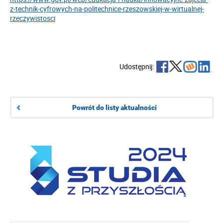
z-technik-cyfrowych-na-politechnice-rzeszowskiej-w-wirtualnej-
rzeczywistosci
Udostępnij:
Powrót do listy aktualności