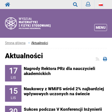
Zaloguj
Wyszukaj
MENU
Strona główna
Aktualności
Aktualności
17
Nagrody Rektora PRz dla nauczycieli
akademickich
LIS
15
Naukowcy z WMiFS wśród 2% najbardziej
wpływowych uczonych na świecie
LIS
30
Sukces podczas V Konferencji Inżynierii