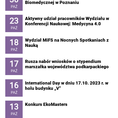
Biomedycznej w Poznaniu
PAŹ
23
Aktywny udział pracowników Wydziału w
Konferencji Naukowej: Medycyna 4.0
PAŹ
18
Wydział MiFS na Nocnych Spotkaniach z
Nauką
PAŹ
17
Rusza nabór wniosków o stypendium
marszałka województwa podkarpackiego
PAŹ
16
International Day w dniu 17.10. 2023 r. w
holu budynku „V”
PAŹ
13
Konkurs EkoMasters
PAŹ