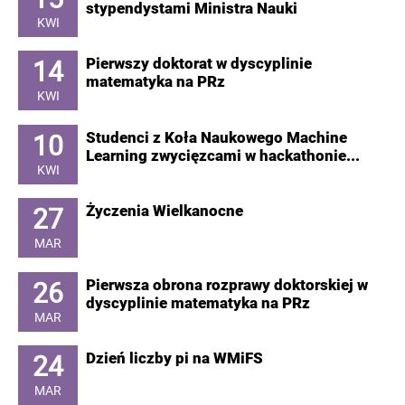
stypendystami Ministra Nauki
KWI
14
Pierwszy doktorat w dyscyplinie
matematyka na PRz
KWI
10
Studenci z Koła Naukowego Machine
Learning zwycięzcami w hackathonie...
KWI
27
Życzenia Wielkanocne
MAR
26
Pierwsza obrona rozprawy doktorskiej w
dyscyplinie matematyka na PRz
MAR
24
Dzień liczby pi na WMiFS
MAR