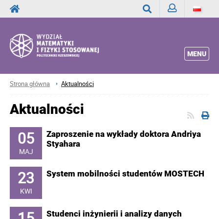
Zaloguj
Wyszukaj
MENU
Strona główna
Aktualności
Aktualności
05
Zaproszenie na wykłady doktora Andriya
Styahara
MAJ
23
System mobilności studentów MOSTECH
KWI
15
Studenci inżynierii i analizy danych