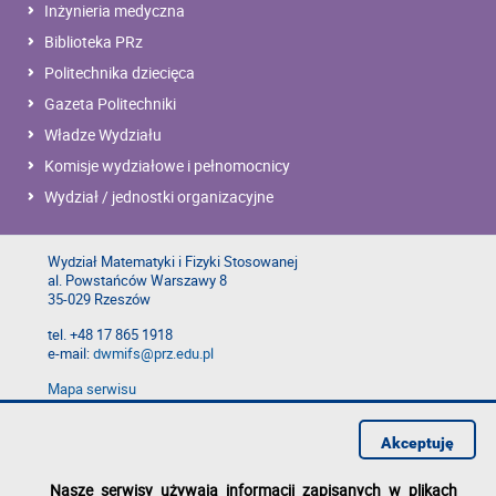
Inżynieria medyczna
Biblioteka PRz
Politechnika dziecięca
Gazeta Politechniki
Władze Wydziału
Komisje wydziałowe i pełnomocnicy
Wydział / jednostki organizacyjne
Wydział Matematyki i Fizyki Stosowanej
al. Powstańców Warszawy 8
35-029 Rzeszów
tel. +48 17 865 1918
e-mail:
dwmifs@prz.edu.pl
Mapa serwisu
Deklaracja dostępności
Polityka prywatności
Akceptuję
Zgłoś błąd na stronie
Nasze serwisy używają informacji zapisanych w plikach