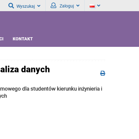
Zaloguj
Wyszukaj
CI
KONTAKT
naliza danych
mowego dla studentów kierunku inżynieria i
ych