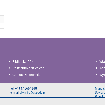
Biblioteka PRz
Wła
Politechnika dziecięca
Kom
Gazeta Politechniki
Wyd
tel. +48 17 865 1918
Mapa s
e-mail:
dwmifs@prz.edu.pl
Deklara
Polityk
Zgłoś b