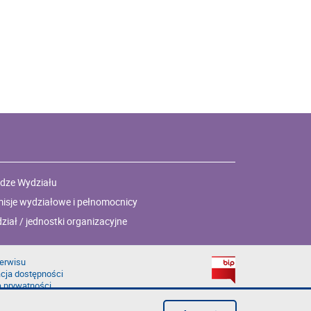
dze Wydziału
isje wydziałowe i pełnomocnicy
ział / jednostki organizacyjne
erwisu
cja dostępności
a prywatności
łąd na stronie