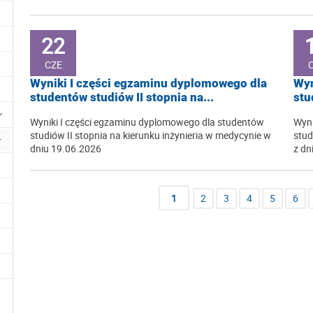
22
CZE
Wyniki I części egzaminu dyplomowego dla
Wyn
studentów studiów II stopnia na...
stu
Wyniki I części egzaminu dyplomowego dla studentów
Wyni
studiów II stopnia na kierunku inżynieria w medycynie w
stud
dniu 19.06.2026
z dn
1
2
3
4
5
6