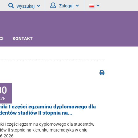
Zaloguj
Wyszukaj
CI
KONTAKT
30
CZE
iki I części egzaminu dyplomowego dla
dentów studiów II stopnia na...
ki I części egzaminu dyplomowego dla studentów
iów II stopnia na kierunku matematyka w dniu
06.2026