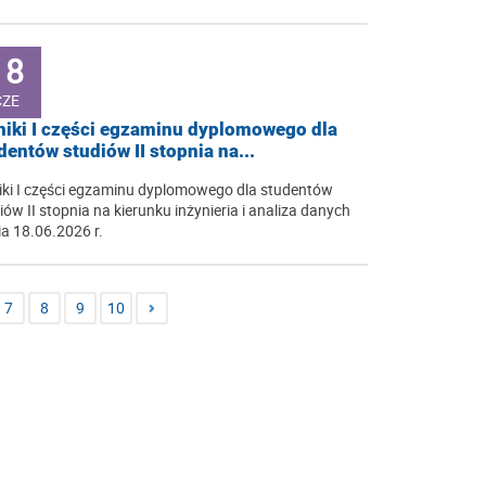
18
CZE
iki I części egzaminu dyplomowego dla
dentów studiów II stopnia na...
ki I części egzaminu dyplomowego dla studentów
iów II stopnia na kierunku inżynieria i analiza danych
ia 18.06.2026 r.
7
8
9
10