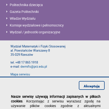
Politechnika dziecięca
Gazeta Politechniki
Władze Wydziału
Komisje wydziałowe i pełnomocnicy
Wydział / jednostki organizacyjne
Wydział Matematyki i Fizyki Stosowanej
al. Powstańców Warszawy 8
35-029 Rzeszów
tel. +48 17 865 1918
e-mail:
dwmifs@prz.edu.pl
Mapa serwisu
Deklaracja dostępności
Polityka prywatności
Akceptuję
Zgłoś błąd na stronie
Nasze serwisy używają informacji zapisanych w plikach
cookies
. Korzystając z serwisu wyrażasz zgodę na
używanie plików cookies zgodnie z aktualnymi