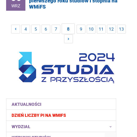
pierwszego roku studiów I stopnia na
WRZ
WMiFS
4
5
6
7
8
9
10
11
12
13
AKTUALNOŚCI
DZIEŃ LICZBY PI NA WMIFS
WYDZIAŁ