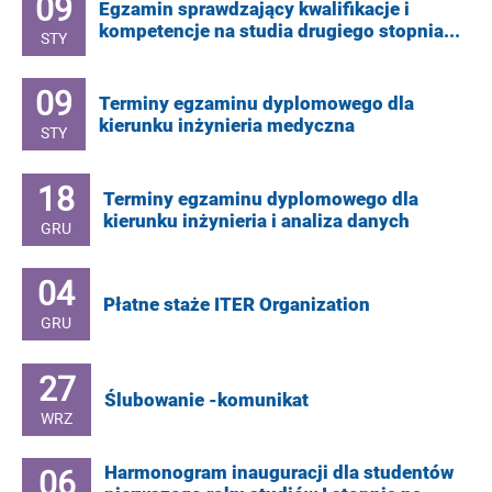
09
Egzamin sprawdzający kwalifikacje i
kompetencje na studia drugiego stopnia...
STY
09
Terminy egzaminu dyplomowego dla
kierunku inżynieria medyczna
STY
18
Terminy egzaminu dyplomowego dla
kierunku inżynieria i analiza danych
GRU
04
Płatne staże ITER Organization
GRU
27
Ślubowanie -komunikat
WRZ
06
Harmonogram inauguracji dla studentów