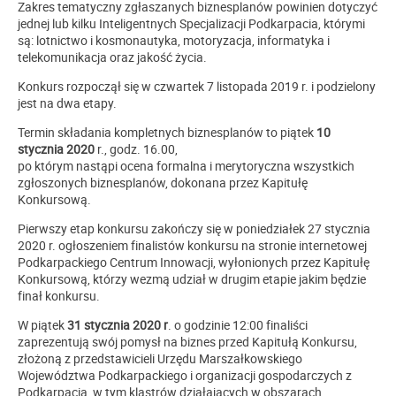
Zakres tematyczny zgłaszanych biznesplanów powinien dotyczyć
jednej lub kilku Inteligentnych Specjalizacji Podkarpacia, którymi
są: lotnictwo i kosmonautyka, motoryzacja, informatyka i
telekomunikacja oraz jakość życia.
Konkurs rozpoczął się w czwartek 7 listopada 2019 r. i podzielony
jest na dwa etapy.
Termin składania kompletnych biznesplanów to piątek
10
stycznia 2020
r., godz. 16.00,
po którym nastąpi ocena formalna i merytoryczna wszystkich
zgłoszonych biznesplanów, dokonana przez Kapitułę
Konkursową.
Pierwszy etap konkursu zakończy się w poniedziałek 27 stycznia
2020 r. ogłoszeniem finalistów konkursu na stronie internetowej
Podkarpackiego Centrum Innowacji, wyłonionych przez Kapitułę
Konkursową, którzy wezmą udział w drugim etapie jakim będzie
finał konkursu.
W piątek
31 stycznia 2020 r
. o godzinie 12:00 finaliści
zaprezentują swój pomysł na biznes przed Kapitułą Konkursu,
złożoną z przedstawicieli Urzędu Marszałkowskiego
Województwa Podkarpackiego i organizacji gospodarczych z
Podkarpacia, w tym klastrów działających w obszarach