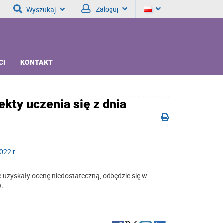
Zaloguj
Wyszukaj
CI
KONTAKT
kty uczenia się z dnia
022 r.
 uzyskały ocenę niedostateczną, odbędzie się w
).