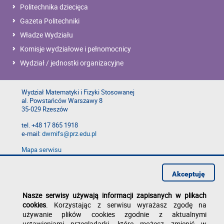
Politechnika dziecięca
Gazeta Politechniki
Władze Wydziału
Komisje wydziałowe i pełnomocnicy
Wydział / jednostki organizacyjne
Wydział Matematyki i Fizyki Stosowanej
al. Powstańców Warszawy 8
35-029 Rzeszów
tel. +48 17 865 1918
e-mail:
dwmifs@prz.edu.pl
Mapa serwisu
Deklaracja dostępności
Polityka prywatności
Akceptuję
Zgłoś błąd na stronie
Nasze serwisy używają informacji zapisanych w plikach
cookies
. Korzystając z serwisu wyrażasz zgodę na
używanie plików cookies zgodnie z aktualnymi
ustawieniami przeglądarki, które możesz zmienić w